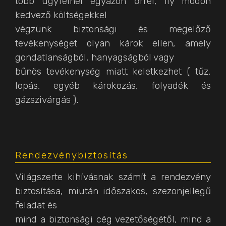
több ügyfélnél egyazon őrrel, ily módon
kedvező költségekkel
végzünk biztonsági és megelőző
tevékenységet olyan károk ellen, amely
gondatlanságból, hanyagságból vagy
bűnös tevékenység miatt keletkezhet ( tűz,
lopás, egyéb károkozás, folyadék és
gázszivárgás ).
Rendezvénybiztosítás
Világszerte kihívásnak számít a rendezvény
biztosítása, miután időszakos, szezonjellegű
feladat és
mind a biztonsági cég vezetőségétől, mind a