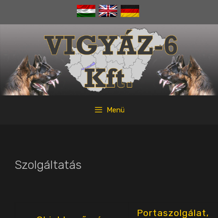
Kilépés
a
tartalomba
Menü
Szolgáltatás
Portaszolgálat,